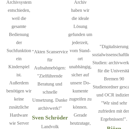
Archivsystem
Archiv
entschieden,
haben wir
weil die
die ideale
gesamte
Lösung
Bedienung
gefunden um
der
jederzeit,
"Digitalisierung
Suchfunktion
vom Stand­
"Akten Scanservice
sozialwissenschaftli
ein
ort
für
Studien: archivwerk
Kinderspiel
unabhängig,
Aufnahmebögen:
für die Universitä
ist.
sicher auf
"Zielführende
Bremen 90
Außerdem
unsere Do­
Beratung und
Studienordner gesc
benötigen wir
ku­men­te
schnelle
und OCR indizier
keine
zugreifen zu
Umsetzung. Danke
"Wir sind sehr
zusätzliche
können.
archivwerk!"
zufrieden mit de
Hardware
Gerade
Sven Schröder
Ergebnissen!".
wie Server
heutzutage,
Landvolk
Björn